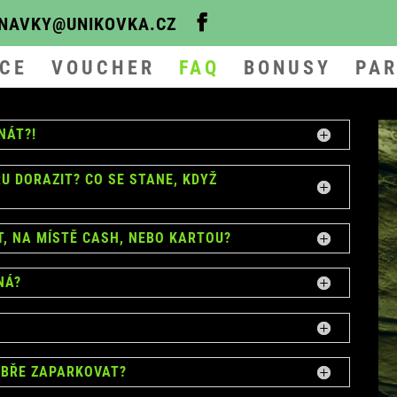
NAVKY@UNIKOVKA.CZ
CE
VOUCHER
FAQ
BONUSY
PAR
NÁT?!
U DORAZIT? CO SE STANE, KDYŽ
, NA MÍSTĚ CASH, NEBO KARTOU?
NÁ?
OBŘE ZAPARKOVAT?