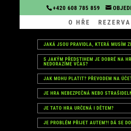
+420 608 785 859
OBJED
O HŘE
REZERVA
JAKÁ JSOU PRAVIDLA, KTERÁ MUSÍM Z
S JAKÝM PŘEDSTIHEM JE DOBRÉ NA HR
NEDORAZÍME VČAS?
JAK MOHU PLATIT? PŘEVODEM NA ÚČET
JE HRA NEBEZPEČNÁ NEBO STRAŠIDEL
JE TATO HRA URČENÁ I DĚTEM?
JE PROBLÉM PŘIJET AUTEM?! DÁ SE D